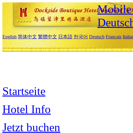
Mobile 
Deutsc
English
简体中文
繁體中文
日本語
한국어
Deutsch
Français
Itali
Startseite
Hotel Info
Jetzt buchen