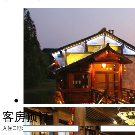
客房预订
入住日期:
离店日期: