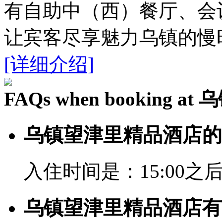
有自助中（西）餐厅、会
让宾客尽享魅力乌镇的慢
[详细介绍]
FAQs when booking
乌镇望津里精品酒店的
入住时间是：15:00之后
乌镇望津里精品酒店有