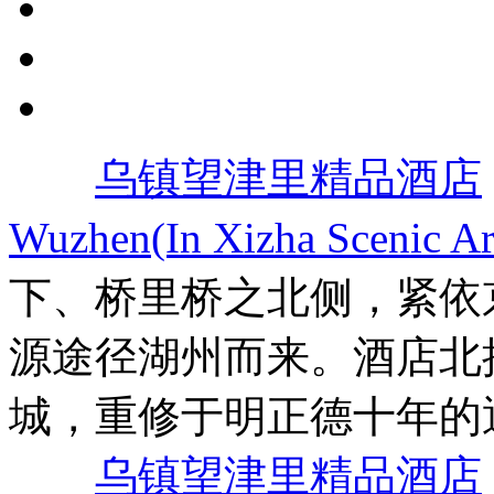
乌镇望津里精品酒店
Wuzhen(In Xizha Scenic Ar
下、桥里桥之北侧，紧依
源途径湖州而来。酒店北
城，重修于明正德十年的
乌镇望津里精品酒店