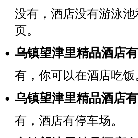
没有，酒店没有游泳池
页。
乌镇望津里精品酒店有
有，你可以在酒店吃饭
乌镇望津里精品酒店有
有，酒店有停车场。