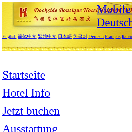
Mobile 
Deutsc
English
简体中文
繁體中文
日本語
한국어
Deutsch
Français
Itali
Startseite
Hotel Info
Jetzt buchen
Ausstattung