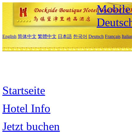
Mobile 
Deutsc
English
简体中文
繁體中文
日本語
한국어
Deutsch
Français
Itali
Startseite
Hotel Info
Jetzt buchen