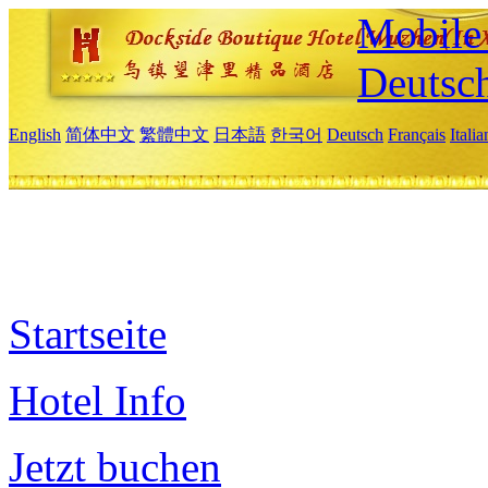
Mobile 
Deutsc
English
简体中文
繁體中文
日本語
한국어
Deutsch
Français
Itali
Startseite
Hotel Info
Jetzt buchen