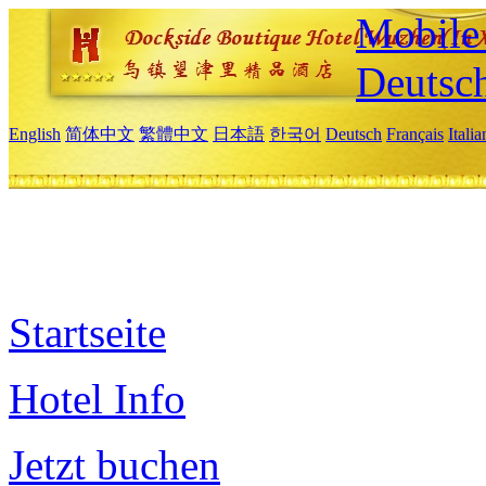
Mobile 
Deutsc
English
简体中文
繁體中文
日本語
한국어
Deutsch
Français
Itali
Startseite
Hotel Info
Jetzt buchen