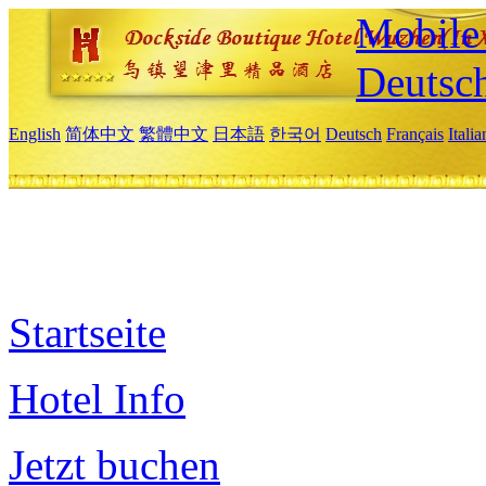
Mobile 
Deutsc
English
简体中文
繁體中文
日本語
한국어
Deutsch
Français
Itali
Startseite
Hotel Info
Jetzt buchen