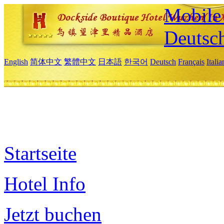
Mobile 
Deutsc
English
简体中文
繁體中文
日本語
한국어
Deutsch
Français
Itali
Startseite
Hotel Info
Jetzt buchen