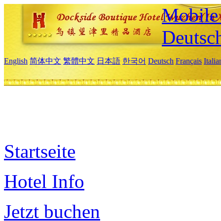
Mobile 
Deutsc
English
简体中文
繁體中文
日本語
한국어
Deutsch
Français
Itali
Startseite
Hotel Info
Jetzt buchen