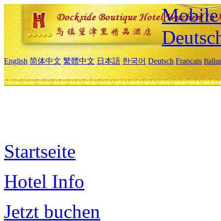
Mobile 
Deutsc
English
简体中文
繁體中文
日本語
한국어
Deutsch
Français
Itali
Startseite
Hotel Info
Jetzt buchen