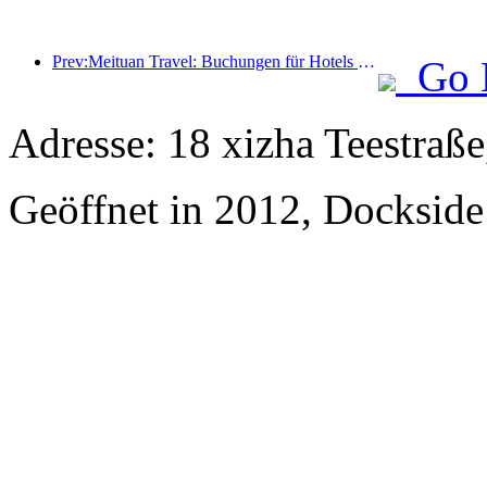
Prev:Meituan Travel: Buchungen für Hotels mit hohen Sternen in Landkreisen während des Drachenbootfestes sind heiß, wobei Familien mit Kindern die Hauptkraft sind
Go 
Adresse: 18 xizha Teestraße
Geöffnet in 2012, Dockside