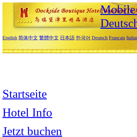
Mobile 
Deutsc
English
简体中文
繁體中文
日本語
한국어
Deutsch
Français
Itali
Startseite
Hotel Info
Jetzt buchen