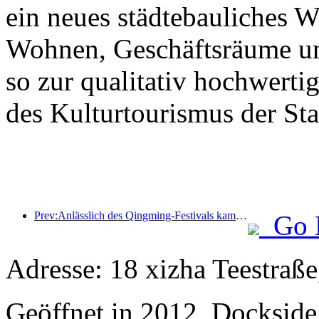
ein neues städtebauliches 
Wohnen, Geschäftsräume un
so zur qualitativ hochwert
des Kulturtourismus der Stad
Prev:Anlässlich des Qingming-Festivals kam es aufgrund des verlängerten Urlaubs zu einem Anstieg der Reisetätigkeit, wobei Ausflüge und die Besichtigung der Blütenpracht in vielen Städten zu erhöhten Besucherzahlen führten.
Go 
Adresse: 18 xizha Teestraße
Geöffnet in 2012, Dockside