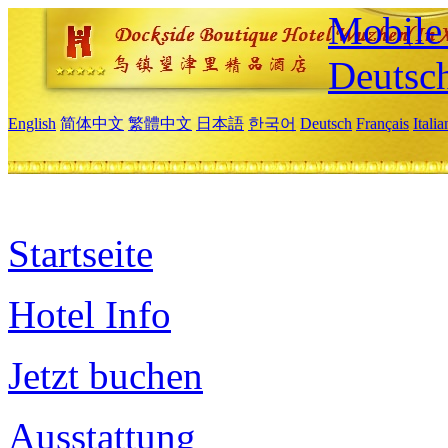
Mobile 
Deutsc
English
简体中文
繁體中文
日本語
한국어
Deutsch
Français
Itali
Startseite
Hotel Info
Jetzt buchen
Ausstattung