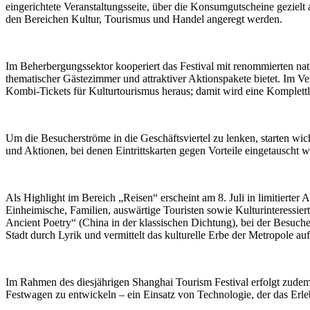
eingerichtete Veranstaltungsseite, über die Konsumgutscheine gezie
den Bereichen Kultur, Tourismus und Handel angeregt werden.
Im Beherbergungssektor kooperiert das Festival mit renommierten na
thematischer Gästezimmer und attraktiver Aktionspakete bietet. Im Ve
Kombi-Tickets für Kulturtourismus heraus; damit wird eine Komplettl
Um die Besucherströme in die Geschäftsviertel zu lenken, starten 
und Aktionen, bei denen Eintrittskarten gegen Vorteile eingetauscht
Als Highlight im Bereich „Reisen“ erscheint am 8. Juli in limitiert
Einheimische, Familien, auswärtige Touristen sowie Kulturinteressie
Ancient Poetry“ (China in der klassischen Dichtung), bei der Besuche
Stadt durch Lyrik und vermittelt das kulturelle Erbe der Metropole auf
Im Rahmen des diesjährigen Shanghai Tourism Festival erfolgt zude
Festwagen zu entwickeln – ein Einsatz von Technologie, der das Erl