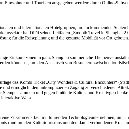
lt an Einwohner und Touristen ausgegeben werden; durch Online-Subven
tionalen und internationalen Hotelgruppen, um im kommenden September 
rkehrssektor hat DiDi seinen Leitfaden „Smooth Travel in Shanghai 2.0“
ösung für die Reiseplanung und die gesamte Mobilität vor Ort geboten.
wichtige Einkaufszonen in ganz Shanghai sommerliche Themenveranstal
 werden können –, um den Austausch von Besuchern zwischen touristisc
er Auflage das Kombi-Ticket „City Wonders & Cultural Encounters“ (Sta
rte und ermöglicht den unkomplizierten Zugang zu verschiedenen Attrak
r Stempel sammeln und gegen limitierte Kultur- und Kreativgeschenke e
 interaktive Weise.
m eine Zusammenarbeit mit führenden Technologieunternehmen, um „Tr
ebnis rund um den Kulturtourismus und den damit verbundenen Konsum 