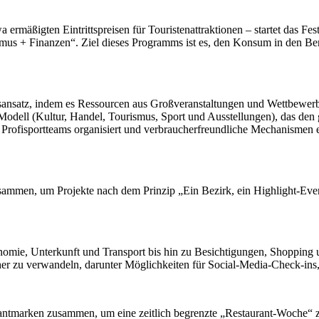
ßigten Eintrittspreisen für Touristenattraktionen – startet das Fes
ismus + Finanzen“. Ziel dieses Programms ist es, den Konsum in den Be
ebsansatz, indem es Ressourcen aus Großveranstaltungen und Wettbewerb
-Modell (Kultur, Handel, Tourismus, Sport und Ausstellungen), das den
e Profisportteams organisiert und verbraucherfreundliche Mechanismen
zusammen, um Projekte nach dem Prinzip „Ein Bezirk, ein Highlight-Even
mie, Unterkunft und Transport bis hin zu Besichtigungen, Shopping un
cher zu verwandeln, darunter Möglichkeiten für Social-Media-Check-ins,
urantmarken zusammen, um eine zeitlich begrenzte „Restaurant-Woche“ z