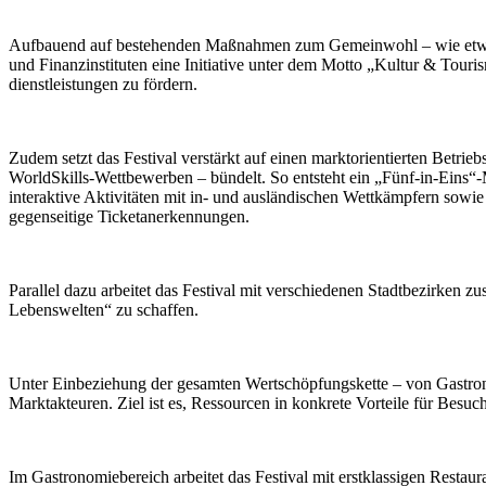
Aufbauend auf bestehenden Maßnahmen zum Gemeinwohl – wie etwa ermä
und Finanzinstituten eine Initiative unter dem Motto „Kultur & Tour
dienstleistungen zu fördern.
Zudem setzt das Festival verstärkt auf einen marktorientierten Betri
WorldSkills-Wettbewerben – bündelt. So entsteht ein „Fünf-in-Eins“
interaktive Aktivitäten mit in- und ausländischen Wettkämpfern sowi
gegenseitige Ticketanerkennungen.
Parallel dazu arbeitet das Festival mit verschiedenen Stadtbezirken 
Lebenswelten“ zu schaffen.
Unter Einbeziehung der gesamten Wertschöpfungskette – von Gastrono
Marktakteuren. Ziel ist es, Ressourcen in konkrete Vorteile für Besu
Im Gastronomiebereich arbeitet das Festival mit erstklassigen Resta