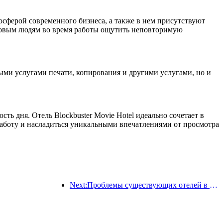
сферой современного бизнеса, а также в нем присутствуют
еловым людям во время работы ощутить неповторимую
ыми услугами печати, копирования и другими услугами, но и
ть дня. Отель Blockbuster Movie Hotel идеально сочетает в
работу и насладиться уникальными впечатлениями от просмотра
Next:Проблемы существующих отелей в эпоху 2.0: модернизация — это основа, это настоящая инновация ценности