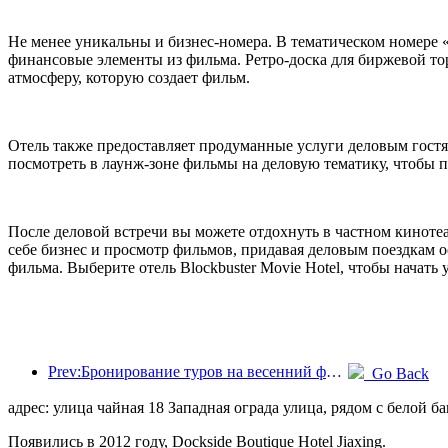
Не менее уникальны и бизнес-номера. В тематическом номере 
финансовые элементы из фильма. Ретро-доска для биржевой т
атмосферу, которую создает фильм.
Отель также предоставляет продуманные услуги деловым гостям
посмотреть в лаунж-зоне фильмы на деловую тематику, чтобы 
После деловой встречи вы можете отдохнуть в частном кинотеат
себе бизнес и просмотр фильмов, придавая деловым поездкам 
фильма. Выберите отель Blockbuster Movie Hotel, чтобы начать
Prev:Бронирование туров на весенний фестиваль стремительно растет! 2,3 миллиона гостиничных компаний могут иметь хороший старт
Go Back
адрес: улица чайная 18 Западная ограда улица, рядом с белой б
Появились в 2012 году, Dockside Boutique Hotel Jiaxing.