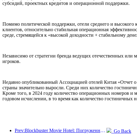
субсидий, проектных кредитов и операционной поддержки.
Помимо политической поддержки, отели среднего и высокого 
клиентов, относительно стабильная операционная эффективно
среде, стремящейся к «высокой доходности + стабильному ден
Независимо от стратегии бренда ведущих отечественных или м
игроков.
Недавно опубликованный Ассоциацией отелей Китая «Отчет о р
страны значительно выросли. Среди них количество гостиничны
Кроме того, в 2024 году количество операционных номеров и 
годовом исчислении, в то время как количество гостиничных н
Prev:Blockbuster Movie Hotel: Погруженный в путешествие света и тени, Blockbuster Movie Hotel определяет новый опыт путешествий
Go Back