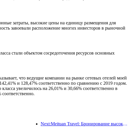
онные затраты, высокие цены на единицу размещения для
ность завоевали расположение многих инвесторов в рыночной
ласса стали объектом сосредоточения ресурсов основных
казывает, что ведущие компании на рынке сетевых отелей моей
142,41% и 128,47% соответственно по сравнению с 2019 годом.
 класса увеличилось на 26,01% и 30,66% соответственно в
% соответственно.
Next:Meituan Travel: Бронирование высокозвездочных отелей в уездах во время Праздника драконьих лодок очень популярно, причем основными клиентами становятся семьи с детьми