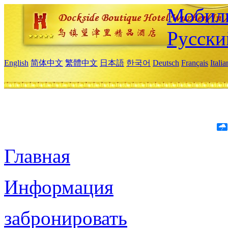
Мобиль
Русски
English
简体中文
繁體中文
日本語
한국어
Deutsch
Français
Itali
Главная
Информация
забронировать