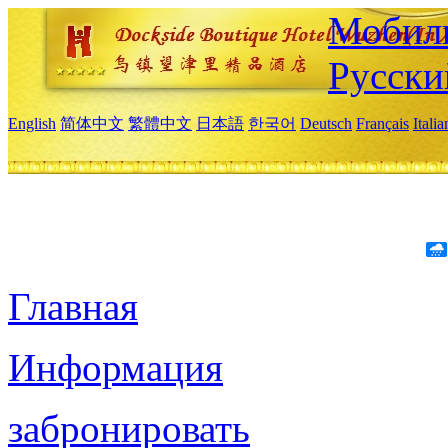
Мобиль
Русски
English
简体中文
繁體中文
日本語
한국어
Deutsch
Français
Itali
Главная
Информация
забронировать