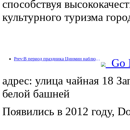
способствуя высококачест
культурного туризма горо
Prev:В период праздника Цинмин наблюдался всплеск путешествий из-за продленных отпусков, а поездки и любование цветами способствовали увеличению числа посетителей во многих городах.
Go 
адрес: улица чайная 18 За
белой башней
Появились в 2012 году, Do