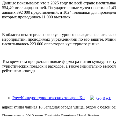
Данные показывают, что в 2025 году по всей стране насчитыва
554,49 миллиарда юаней. Государственные музеи посетили 1,4
давших 392 000 представлений; и 1024 площадки для проведени
которых проводилось 11 000 выставок.
В области нематериального культурного наследия насчитывалос
мероприятий, проводимых учреждениями по его защите. Минист
насчитывалось 223 000 операторов культурного рынка.
Тем временем процветали новые формы развития культуры и ту
туристических поездок и расходов, а также значительно выросл
рейтингом «звезд».
Prev:Конкурс туристических товаров Китая успешно прошел в Сянтане (провинция Хунань).
Go Back
адрес: улица чайная 18 Западная ограда улица, рядом с белой б
Появились в 2012 году, Dockside Boutique Hotel Jiaxing.