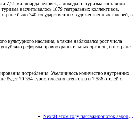
ли 7,51 миллиарда человек, а доходы от туризма составили
 туризма насчитывалось 1879 театральных коллективов,
 стране было 740 государственных художественных галерей, в
го культурного наследия, а также наблюдался рост числа
углубляло реформы правоохранительных органов, и в стране
лирования потребления. Увеличилось количество внутренних
е будет 70 354 туристических агентства и 7 586 отелей с
Next:В этом году пассажиропоток аэропорта Шэньчжэня превысил 3 миллиона человек, установив новый рекорд за аналогичный период.