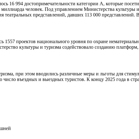
лось 16 994 достопримечательности категории А, которые посети
3 миллиарда человек. Под управлением Министерства культуры и
я театральных представлений, давших 113 000 представлений. В
ь 1557 проектов национального уровня по охране нематериально
ерство культуры и туризма содействовало созданию платформ, 
ризма, при этом вводились различные меры и льготы для стиму
о число въездных и выездных туристов. К концу 2025 года в стран
ашней