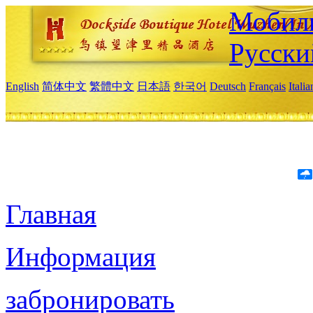
Мобиль
Русски
English
简体中文
繁體中文
日本語
한국어
Deutsch
Français
Itali
Главная
Информация
забронировать