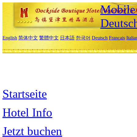
Mobile 
Deutsc
English
简体中文
繁體中文
日本語
한국어
Deutsch
Français
Itali
Startseite
Hotel Info
Jetzt buchen