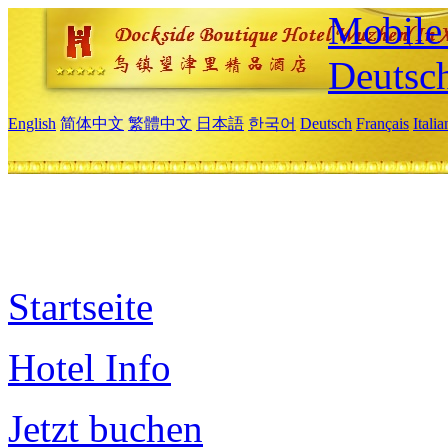
Mobile 
Deutsc
English
简体中文
繁體中文
日本語
한국어
Deutsch
Français
Itali
Startseite
Hotel Info
Jetzt buchen