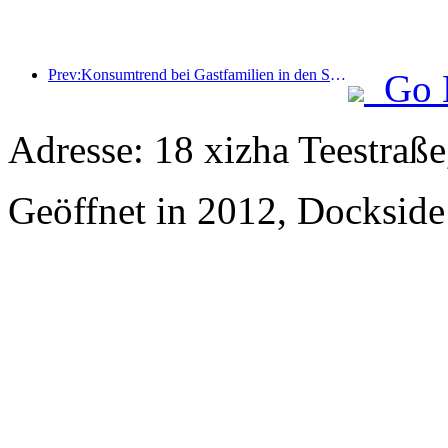
Prev:Konsumtrend bei Gastfamilien in den Sommerferien: Reisen zwischen den Provinzen nahmen deutlich zu, Bestellungen stiegen gegenüber dem Vormonat um über 50%
Go 
Adresse: 18 xizha Teestraße
Geöffnet in 2012, Dockside