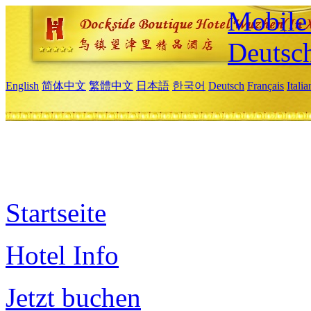
Mobile 
Deutsc
English
简体中文
繁體中文
日本語
한국어
Deutsch
Français
Itali
Startseite
Hotel Info
Jetzt buchen