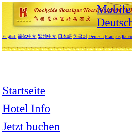
Mobile 
Deutsc
English
简体中文
繁體中文
日本語
한국어
Deutsch
Français
Itali
Startseite
Hotel Info
Jetzt buchen