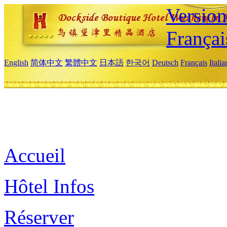
Versio
Françai
English
简体中文
繁體中文
日本語
한국어
Deutsch
Français
Itali
Accueil
Hôtel Infos
Réserver