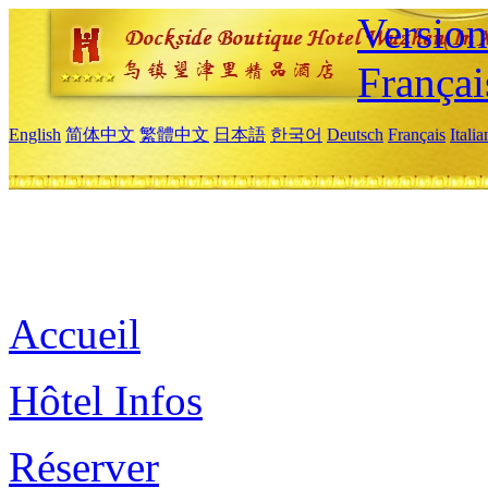
Versio
Françai
English
简体中文
繁體中文
日本語
한국어
Deutsch
Français
Itali
Accueil
Hôtel Infos
Réserver