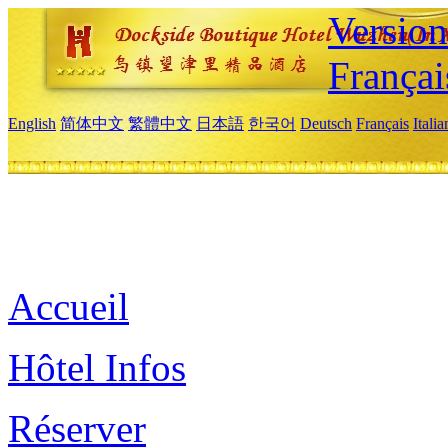
Versio
Françai
English
简体中文
繁體中文
日本語
한국어
Deutsch
Français
Itali
Accueil
Hôtel Infos
Réserver