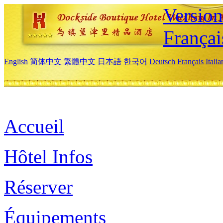
Versio
Françai
English
简体中文
繁體中文
日本語
한국어
Deutsch
Français
Itali
Accueil
Hôtel Infos
Réserver
Équipements