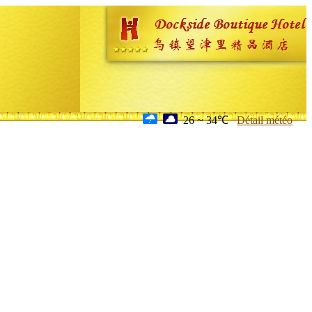
26 ~ 34℃
Détail météo