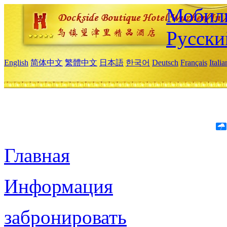
Мобиль
Русски
English
简体中文
繁體中文
日本語
한국어
Deutsch
Français
Itali
Главная
Информация
забронировать