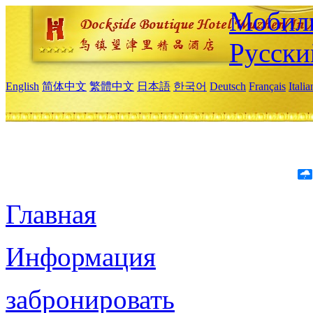
Мобиль
Русски
English
简体中文
繁體中文
日本語
한국어
Deutsch
Français
Itali
Главная
Информация
забронировать