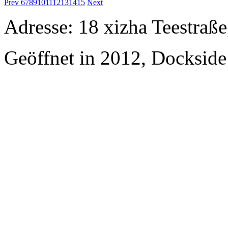
Prev
6
7
8
9
10
11
12
13
14
15
Next
Adresse: 18 xizha Teestraße
Geöffnet in 2012, Dockside