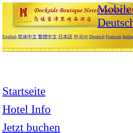
Mobile 
Deutsc
English
简体中文
繁體中文
日本語
한국어
Deutsch
Français
Itali
Startseite
Hotel Info
Jetzt buchen