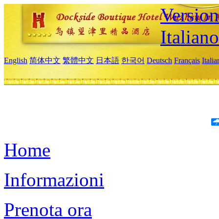
Version
Italiano
English
简体中文
繁體中文
日本語
한국어
Deutsch
Français
Itali
Home
Informazioni
Prenota ora