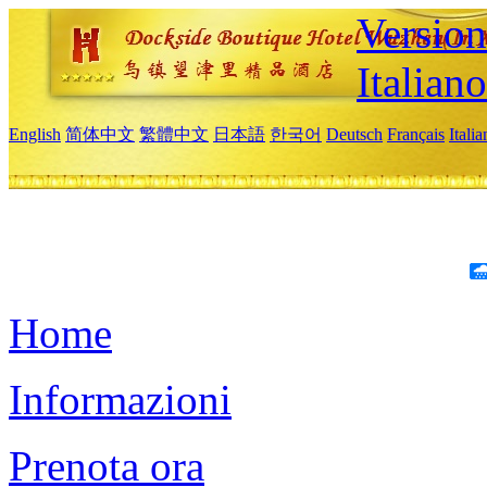
Version
Italiano
English
简体中文
繁體中文
日本語
한국어
Deutsch
Français
Itali
Home
Informazioni
Prenota ora