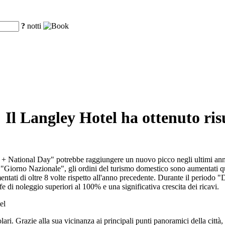
?
notti
Il Langley Hotel ha ottenuto ris
l + National Day" potrebbe raggiungere un nuovo picco negli ultimi anni, 
el "Giorno Nazionale", gli ordini del turismo domestico sono aumentati 
ntati di oltre 8 volte rispetto all'anno precedente. Durante il periodo "D
 di noleggio superiori al 100% e una significativa crescita dei ricavi.
el
ri. Grazie alla sua vicinanza ai principali punti panoramici della città, 