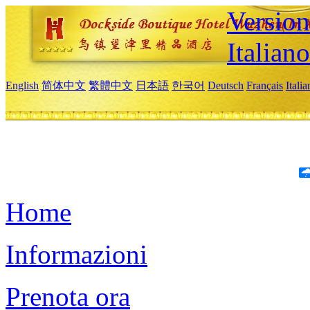
Version
Italiano
English
简体中文
繁體中文
日本語
한국어
Deutsch
Français
Itali
Home
Informazioni
Prenota ora