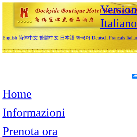
Version
Italiano
English
简体中文
繁體中文
日本語
한국어
Deutsch
Français
Itali
Home
Informazioni
Prenota ora