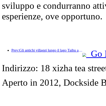
sviluppo e condurranno attiv
esperienze, ove opportuno.
Prev:Gli antichi villaggi lungo il lago Taihu a Huzhou, nella provincia dello Zhejiang, hanno avviato lavori di ristrutturazione e ammodernamento, con un investimento di quasi 1 miliardo di yuan.
Go 
Indirizzo: 18 xizha tea stree
Aperto in 2012, Dockside 