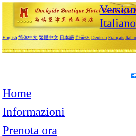
Version
Italiano
English
简体中文
繁體中文
日本語
한국어
Deutsch
Français
Itali
Home
Informazioni
Prenota ora