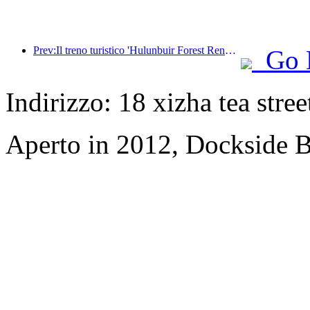
Prev:Il treno turistico 'Hulunbuir Forest Rendezvous - Daxinganling Express - Starlight Train - Tianyi Journey' effettua il suo viaggio inaugurale.
Go 
Indirizzo: 18 xizha tea stree
Aperto in 2012, Dockside 