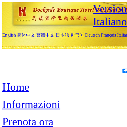
Version
Italiano
English
简体中文
繁體中文
日本語
한국어
Deutsch
Français
Itali
Home
Informazioni
Prenota ora