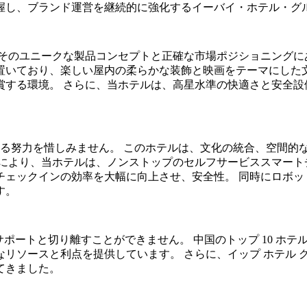
握し、ブランド運営を継続的に強化するイーバイ・ホテル・グ
とができる理由は、そのユニークな製品コンセプトと正確な市場ポジショ
置いており、楽しい屋内の柔らかな装飾と映画をテーマにした
賞する環境。 さらに、当ホテルは、高星水準の快適さと安全設
ゆる努力を惜しみません。 このホテルは、文化の統合、空間的
により、当ホテルは、ノンストップのセルフサービススマート
チェックインの効率を大幅に向上させ、安全性。 同時にロボッ
す。
Group の強力なサポートと切り離すことができません。 中国のトップ 10 ホテル
リソースと利点を提供しています。 さらに、イップ ホテル グ
てきました。