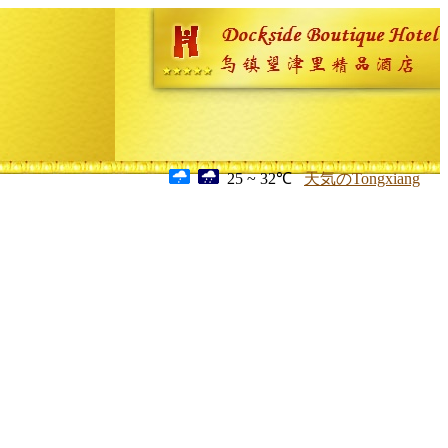
25 ~ 32℃
天気のTongxiang