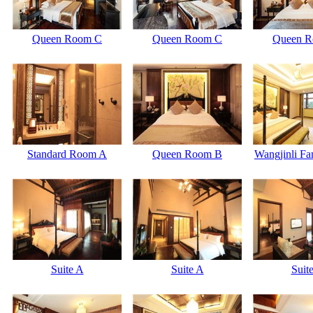
Queen Room C
Queen Room C
Queen 
Standard Room A
Queen Room B
Wangjinli F
Suite A
Suite A
Suit