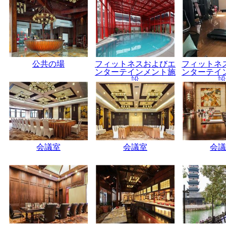
公共の場
フィットネスおよびエ
フィットネ
ンターテインメント施
ンターテイ
設
設
会議室
会議室
会議