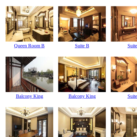
Queen Room B
Suite B
Suit
Balcony King
Balcony King
Suit