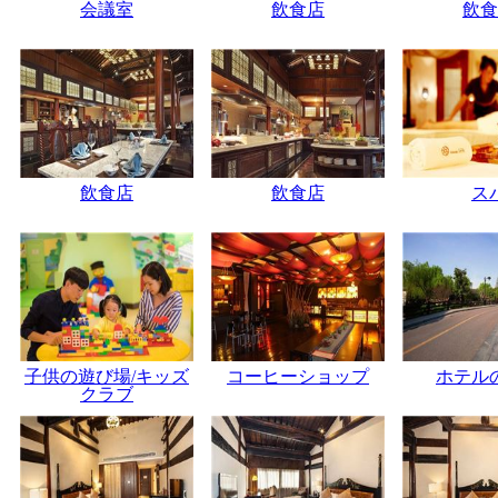
会議室
飲食店
飲食
飲食店
飲食店
ス
子供の遊び場/キッズ
コーヒーショップ
ホテル
クラブ