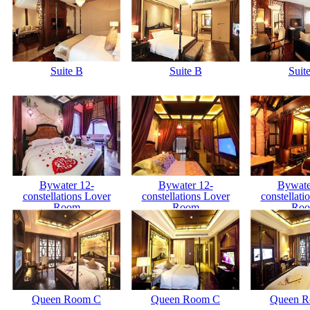
Suite B
Suite B
Suit
Bywater 12-
Bywater 12-
Bywate
constellations Lover
constellations Lover
constellati
Room
Room
Ro
Queen Room C
Queen Room C
Queen 