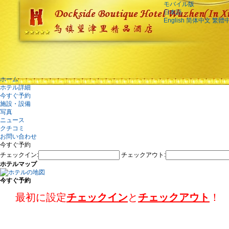
モバイル版
日本語
English
简体中文
繁體
ホーム
ホテル詳細
今すぐ予約
施設・設備
写真
ニュース
クチコミ
お問い合わせ
今すぐ予約
チェックイン:
チェックアウト:
ホテルマップ
今すぐ予約
最初に設定
チェックイン
と
チェックアウト
！