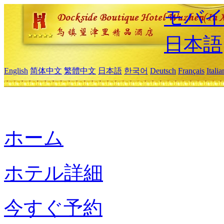
モバイ
日本語
English
简体中文
繁體中文
日本語
한국어
Deutsch
Français
Itali
ホーム
ホテル詳細
今すぐ予約