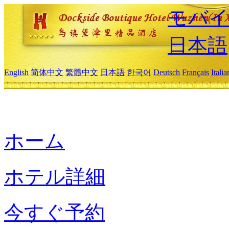
モバイ
日本語
English
简体中文
繁體中文
日本語
한국어
Deutsch
Français
Itali
ホーム
ホテル詳細
今すぐ予約