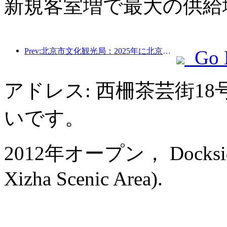
新規客室増で最大の供給
Prev:北京市文化観光局：2025年に北京市を訪れた観光客は548万人で、前年比39％増加した。
Go 
アドレス: 西柵茶芸街1
いです。
2012年オープン， Dockside B
Xizha Scenic Area).