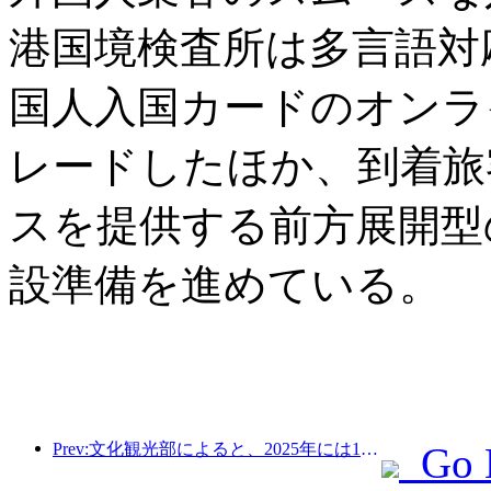
港国境検査所は多言語対
国人入国カードのオンラ
レードしたほか、到着旅
スを提供する前方展開型
設準備を進めている。
Prev:文化観光部によると、2025年には16,994か所のA級景勝地が75億1000万人の観光客を迎え、5544億9000万元の観光収入を生み出した。
Go 