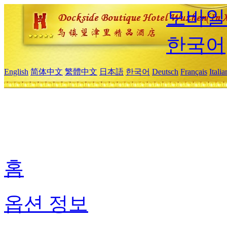
모바일
한국어
English
简体中文
繁體中文
日本語
한국어
Deutsch
Français
Itali
홈
옵션 정보