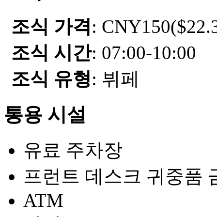
조식 가격
: CNY150($22.3
조식 시간
: 07:00-10:00
조식 유형
: 뷔페
통용 시설
유료 주차장
프런트 데스크 귀중품 
ATM