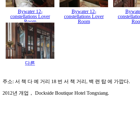
Bywater 12-
Bywater 12-
Bywate
constellations Lover
constellations Lover
constellati
Room
Room
Ro
다른
주소: 서 책 다 예 거리 18 번 서 책 거리, 백 련 탑 에 가깝다.
2012년 개업， Dockside Boutique Hotel Tongxiang.