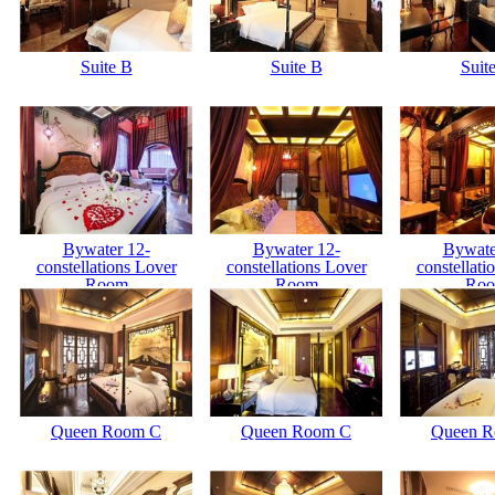
Suite B
Suite B
Suit
Bywater 12-
Bywater 12-
Bywate
constellations Lover
constellations Lover
constellati
Room
Room
Ro
Queen Room C
Queen Room C
Queen 