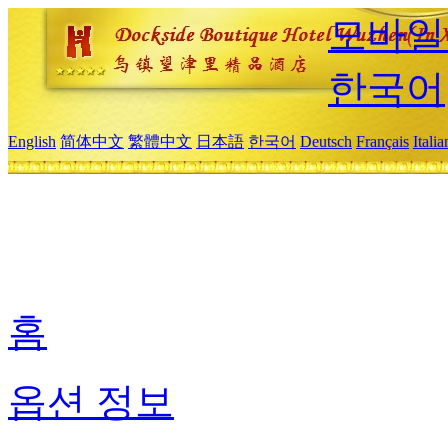
모바일
한국어
English
简体中文
繁體中文
日本語
한국어
Deutsch
Français
Itali
홈
옵션 정보