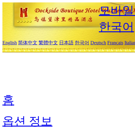
모바일
한국어
English
简体中文
繁體中文
日本語
한국어
Deutsch
Français
Itali
홈
옵션 정보