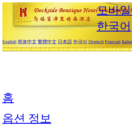
모바일
한국어
English
简体中文
繁體中文
日本語
한국어
Deutsch
Français
Itali
홈
옵션 정보