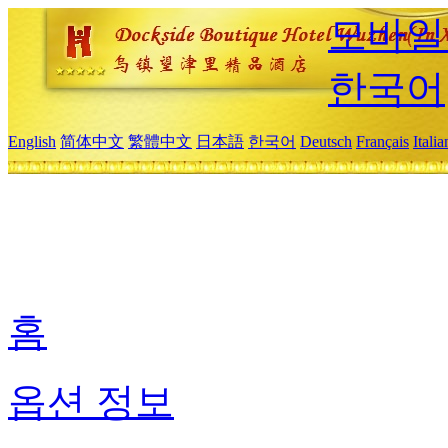
모바일
한국어
English
简体中文
繁體中文
日本語
한국어
Deutsch
Français
Itali
홈
옵션 정보